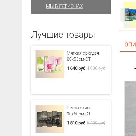
МЫ В РЕГИОНАХ
Лучшие товары
ОПИ
Мягкая орхидея
80x53см-CT
1 640 руб
4 900 руб
Ретро стиль
90x60см-CT
1 810 руб
5 400 руб