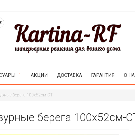
е
СУАРЫ
АКЦИИ
ДОСТАВКА
ГАРАНТИЯ
О НА
урные берега 100х52см-CT
зурные берега 100х52см-C