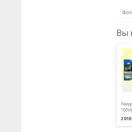
Фото 
Вы 
Лазур
100х
2 010