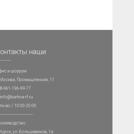
онтакты наши
фис и шоурум:
. Москва, Промышленная, 11
8-961-196-99-77
info@kartina-rf.ru
пн-вс / 10:00-20:00
----------------------------
роизводство:
 Курск, ул. Большевиков, 1а