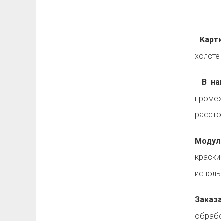
Карти
холсте
В на
промеж
рассто
Модул
краск
исполь
Заказ
обрабо