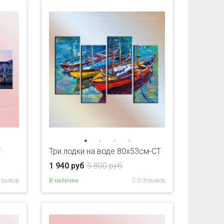
T
Три лодки на воде 80x53см-CT
1 940 руб
5 800 руб
тзывов
В наличии
0 отзывов