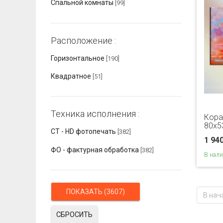
Спальной комнаты
[99]
Расположение :
Горизонтальное
[190]
Квадратное
[51]
Техника исполнения :
Кора
80x5
СТ - HD фотопечать
[382]
1 94
ФО - фактурная обработка
[382]
В нал
В нач
СБРОСИТЬ