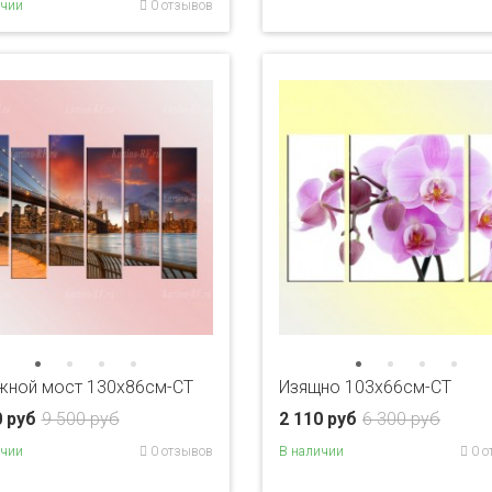
ичии
0 отзывов
жной мост 130х86см-CT
Изящно 103х66см-CT
0 руб
9 500 руб
2 110 руб
6 300 руб
ичии
0 отзывов
В наличии
0 о