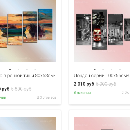
а в речной тиши 80x53см-
Лондон серый 100х66см-
2 010 руб
6 000 руб
0 руб
5 800 руб
В наличии
0 о
ичии
0 отзывов