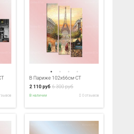
CT
В Париже 102х66см-CT
2 110 руб
6 300 руб
тзывов
В наличии
0 отзывов