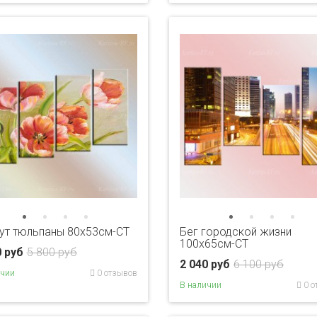
ут тюльпаны 80x53см-CT
Бег городской жизни
100х65см-CT
0 руб
5 800 руб
2 040 руб
6 100 руб
ичии
0 отзывов
В наличии
0 о