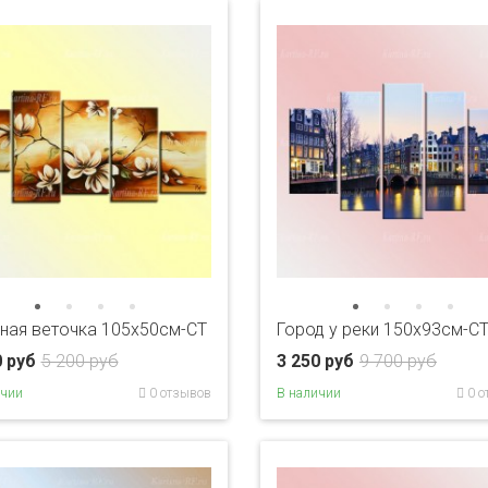
ная веточка 105х50см-CT
Город у реки 150х93см-C
0 руб
5 200 руб
3 250 руб
9 700 руб
ичии
0 отзывов
В наличии
0 о