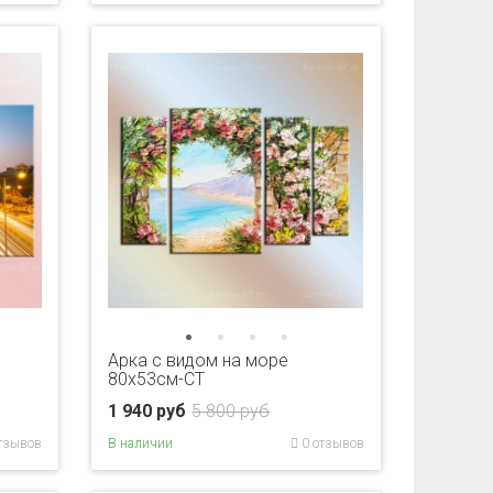
Арка с видом на море
80x53см-CT
1 940 руб
5 800 руб
тзывов
В наличии
0 отзывов