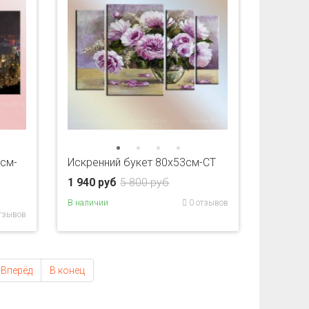
см-
Искренний букет 80x53см-CT
1 940 руб
5 800 руб
В наличии
0 отзывов
тзывов
Вперёд
В конец