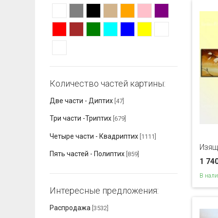
Количество частей картины:
Две части - Диптих
[47]
Три части -Триптих
[679]
Четыре части - Квадриптих
[1111]
Изящ
Пять частей - Полиптих
[859]
1 74
В нал
Интересные предложения:
Распродажа
[3532]