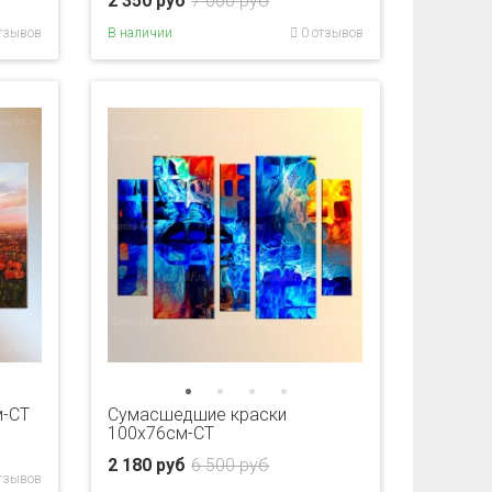
2 350 руб
7 000 руб
тзывов
В наличии
0 отзывов
м-CT
Сумасшедшие краски
100х76см-CT
2 180 руб
6 500 руб
тзывов