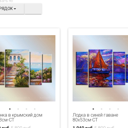
вать по:
РЯДОК
нка в крымский дом
Лодка в синей гаване
3см-CT
80x53см-CT