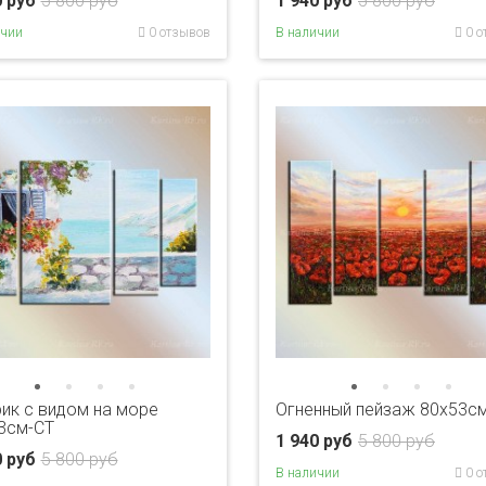
0 руб
5 800 руб
1 940 руб
5 800 руб
ичии
0 отзывов
В наличии
0 о
ик с видом на море
Огненный пейзаж 80x53с
3см-CT
1 940 руб
5 800 руб
0 руб
5 800 руб
В наличии
0 о