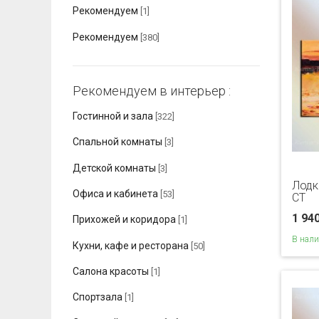
Рекомендуем
[1]
Рекомендуем
[380]
Рекомендуем в интерьер :
Гостинной и зала
[322]
Спальной комнаты
[3]
Детской комнаты
[3]
Лодк
Офиса и кабинета
[53]
CT
1 94
Прихожей и коридора
[1]
В нал
Кухни, кафе и ресторана
[50]
Салона красоты
[1]
Спортзала
[1]