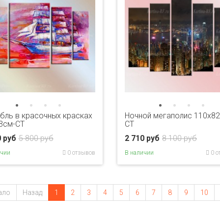
бль в красочных красках
Ночной мегаполис 110х82
3см-CT
CT
0 руб
5 800 руб
2 710 руб
8 100 руб
ичии
0 отзывов
В наличии
0 о
ало
Назад
1
2
3
4
5
6
7
8
9
10