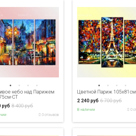
ивое небо над Парижем
Цветной Париж 105х81см
75см-CT
2 240 руб
6 700 руб
0 руб
8 400 руб
В наличии
0 о
ичии
0 отзывов