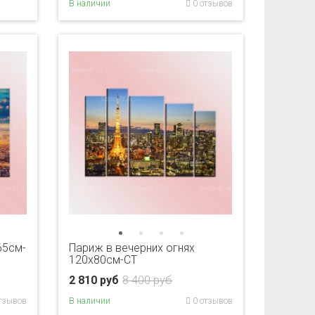
В наличии
0 отзывов
65см-
Париж в вечерних огнях
120х80см-CT
2 810 руб
8 400 руб
тзывов
В наличии
0 отзывов