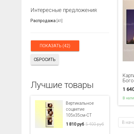
Интересные предложения:
Распродажа
[41]
СБРОСИТЬ
Карт
Бого
Лучшие товары
1 64
В нал
Вертикальное
соцветие
105x35см-CT
В нач
1 810 руб
5 400 руб