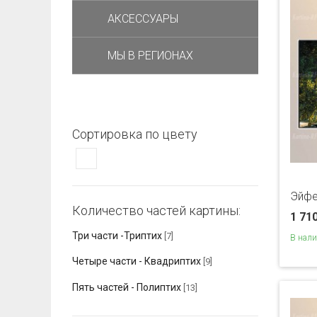
АКСЕССУАРЫ
МЫ В РЕГИОНАХ
Сортировка по цвету
Эйфе
Количество частей картины:
1 71
Три части -Триптих
[7]
В нал
Четыре части - Квадриптих
[9]
Пять частей - Полиптих
[13]