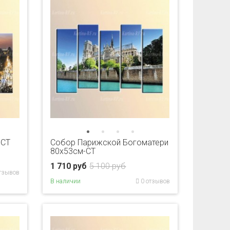
-CT
Собор Парижской Богоматери
80x53см-CT
1 710 руб
5 100 руб
тзывов
В наличии
0 отзывов