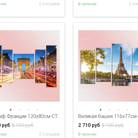
ичии
0 отзывов
В наличии
0 о
мф Франции 120х80см-CT
Великая башня 116х77см
0 руб
8 100 руб
2 710 руб
8 100 руб
ичии
0 отзывов
В наличии
0 о