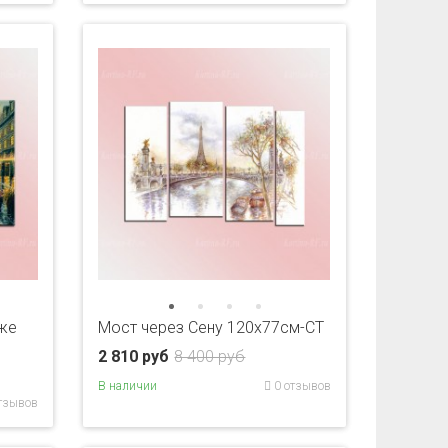
же
Мост через Сену 120х77см-CT
2 810 руб
8 400 руб
В наличии
0 отзывов
тзывов