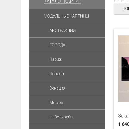
КАТАЛОГ КАРТИН
Сортиро
ПО
МОДУЛЬНЫЕ КАРТИНЫ
АБСТРАКЦИИ
ГОРОДА
Париж
Лондон
Венеция
Мосты
Зака
Небоскребы
1 64