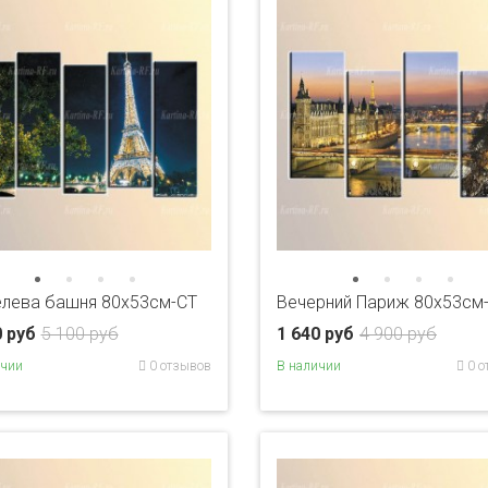
лева башня 80x53см-CT
Вечерний Париж 80x53см
0 руб
5 100 руб
1 640 руб
4 900 руб
ичии
0 отзывов
В наличии
0 о