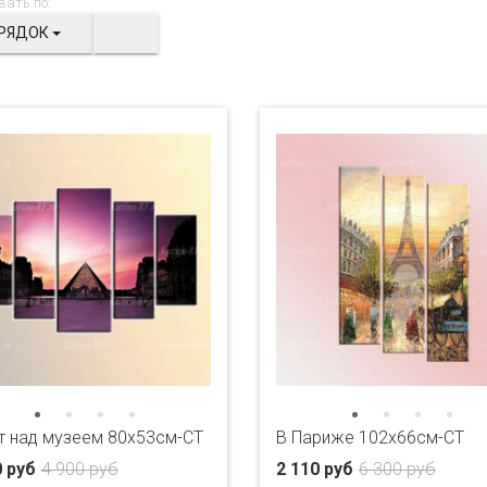
вать по:
РЯДОК
т над музеем 80x53см-CT
В Париже 102х66см-CT
0 руб
4 900 руб
2 110 руб
6 300 руб