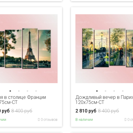
я в столице Франции
Дождливый вечер в Пари
75см-CT
120х75см-CT
0 руб
8 400 руб
2 810 руб
8 400 руб
ичии
0 отзывов
В наличии
0 о