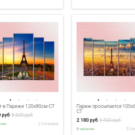
т в Париже 120х80см-CT
Париж просыпается 105х
CT
0 руб
8 600 руб
2 180 руб
6 500 руб
ичии
0 отзывов
В наличии
0 о