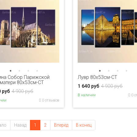
ина Собор Парижской
Лувр 80x53см-CT
матери 80x53см-CT
1 640 руб
4 900 руб
0 руб
4 900 руб
В наличии
0 о
ичии
0 отзывов
ало
Назад
1
2
Вперёд
В конец