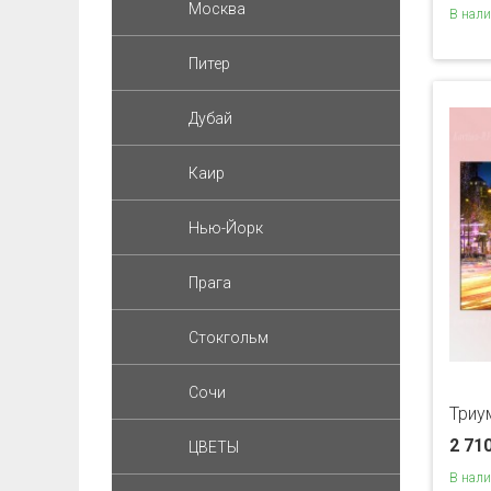
Москва
В нал
Питер
Дубай
Каир
Нью-Йорк
Прага
Стокгольм
Сочи
Триу
2 71
ЦВЕТЫ
В нал