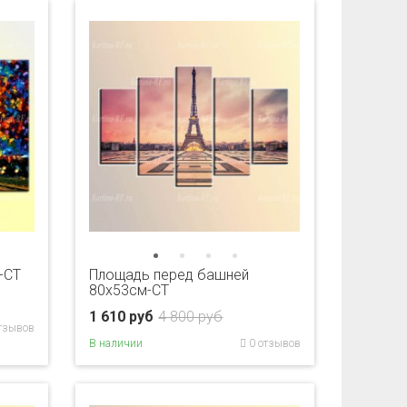
-CT
Площадь перед башней
80x53см-CT
1 610 руб
4 800 руб
тзывов
В наличии
0 отзывов