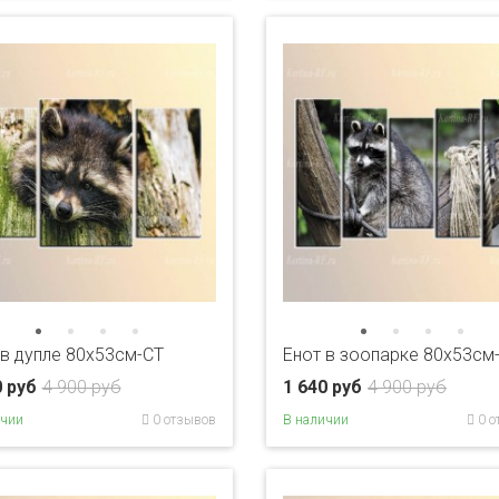
 в дупле 80x53см-CT
Енот в зоопарке 80x53см
0 руб
4 900 руб
1 640 руб
4 900 руб
ичии
0 отзывов
В наличии
0 о