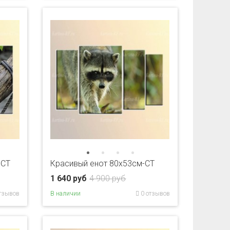
-CT
Красивый енот 80x53см-CT
1 640 руб
4 900 руб
тзывов
В наличии
0 отзывов