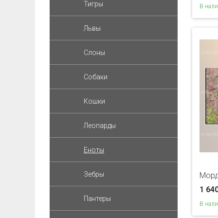
Тигры
В нал
Львы
Слоны
Собаки
Кошки
Леопарды
Еноты
Зебры
Морд
1 64
Пантеры
В нал