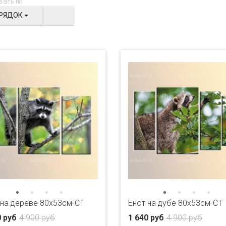
вать по:
РЯДОК
 на дереве 80x53см-CT
Енот на дубе 80x53см-CT
0 руб
4 900 руб
1 640 руб
4 900 руб