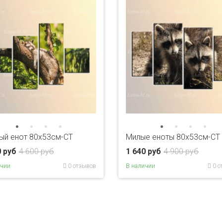
ый енот 80x53см-CT
Милые еноты 80x53см-CT
0 руб
4 600 руб
1 640 руб
4 900 руб
ичии
0 отзывов
В наличии
0 о