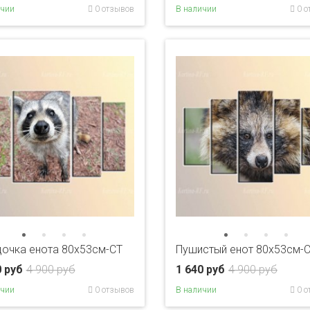
ичии
0 отзывов
В наличии
0 о
очка енота 80x53см-CT
Пушистый енот 80x53см-
0 руб
4 900 руб
1 640 руб
4 900 руб
ичии
0 отзывов
В наличии
0 о