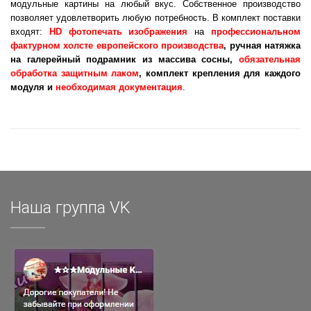
модульные картины на любый вкус. Собственное производство
позволяет удовлетворить любую потребность. В комплект поставки
входят:
HD фотопечать изображения
на
п
рофессиональном
фактурном холсте
европейского производства
, ручная натяжка
на галерейный подрамник из массива сосны,
обязательная
обработка защитным лаком
, комплект крепления для каждого
модуля и
необходимая документация
.
Наша группа VK