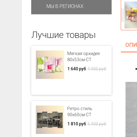
МЫ В РЕГИОНАХ
Лучшие товары
ОПИ
Мягкая орхидея
80x53см-CT
1 640 руб
4 900 руб
Ретро стиль
90x60см-CT
1 810 руб
5 400 руб