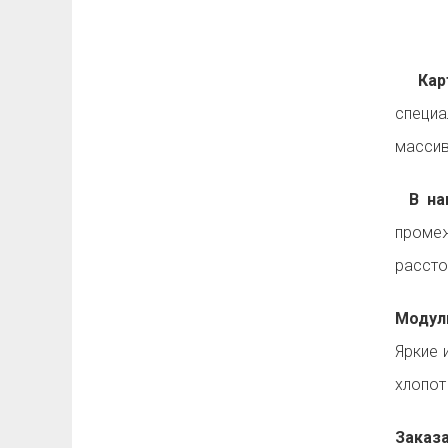
Карт
специа
массив
В на
промеж
рассто
Модул
Яркие 
хлопот
Заказ