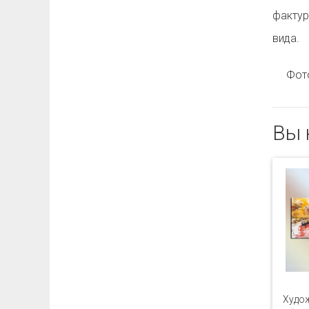
фактур
вида.
Фото 
Вы 
Худо