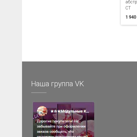
абстр
CT
1 940
Наша группа VK