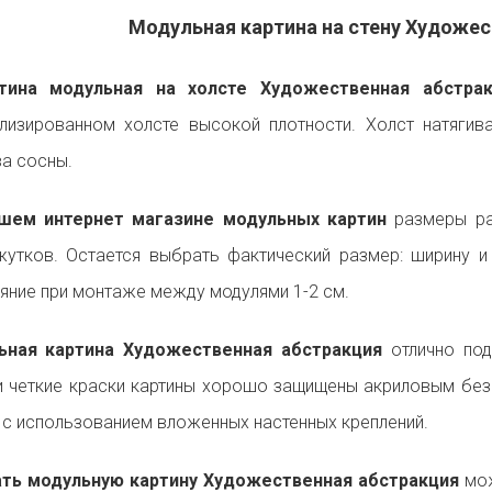
Модульная картина на стену Художе
ина модульная на холсте Художественная абстрак
лизированном холсте высокой плотности. Холст натягив
а сосны.
шем интернет магазине модульных картин
размеры ра
утков. Остается выбрать фактический размер: ширину 
яние при монтаже между модулями 1-2 см.
ьная картина Художественная абстракция
отлично под
и четкие краски картины хорошо защищены акриловым без
 с использованием вложенных настенных креплений.
ать модульную картину Художественная абстракция
мож