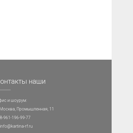
онтакты наши
фис и шоурум:
. Москва, Промышленная, 11
8-961-196-99-77
info@kartina-rf.ru