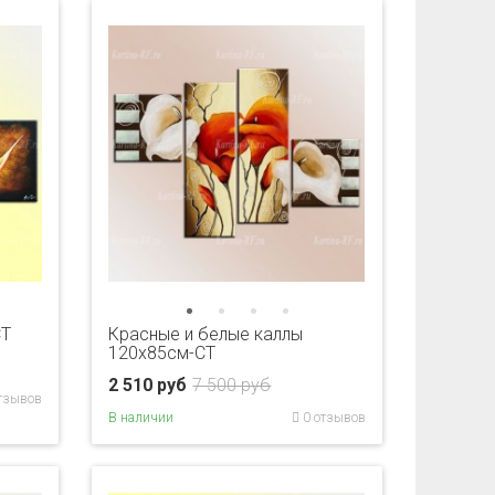
CT
Красные и белые каллы
120х85см-CT
2 510 руб
7 500 руб
тзывов
В наличии
0 отзывов