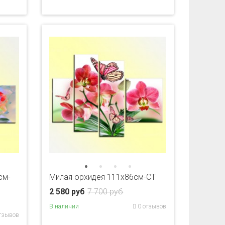
см-
Милая орхидея 111х86см-CT
2 580 руб
7 700 руб
В наличии
0 отзывов
тзывов