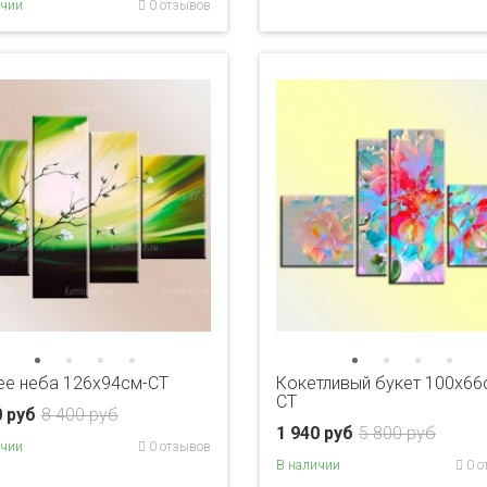
ичии
0 отзывов
ее неба 126х94см-CT
Кокетливый букет 100х66
CT
0 руб
8 400 руб
1 940 руб
5 800 руб
ичии
0 отзывов
В наличии
0 о