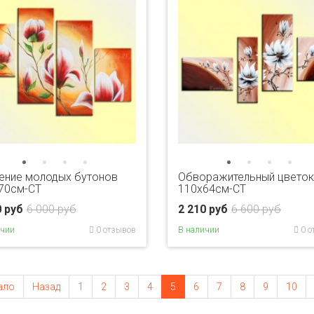
ение молодых бутонов
Обворажительный цветок
70см-CT
110х64см-CT
0 руб
6 000 руб
2 210 руб
6 600 руб
ичии
0 отзывов
В наличии
0 о
ало
Назад
1
2
3
4
5
6
7
8
9
10