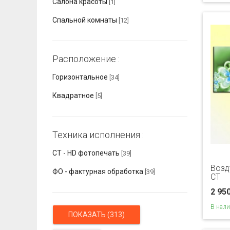
Салона красоты
[1]
Спальной комнаты
[12]
Расположение :
Горизонтальное
[34]
Квадратное
[5]
Техника исполнения :
СТ - HD фотопечать
[39]
Возд
ФО - фактурная обработка
[39]
CT
2 95
В нал