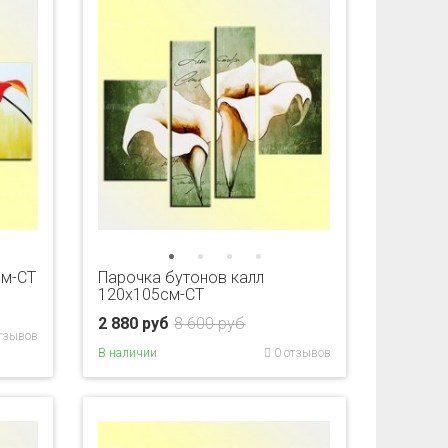
см-CT
Парочка бутонов калл
120х105см-CT
2 880 руб
8 600 руб
тзывов
В наличии
0 отзывов