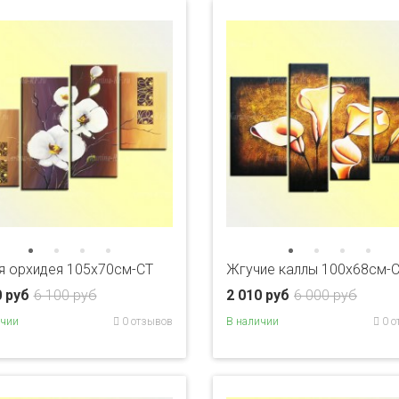
я орхидея 105х70см-CT
Жгучие каллы 100х68см-
0 руб
6 100 руб
2 010 руб
6 000 руб
ичии
0 отзывов
В наличии
0 о