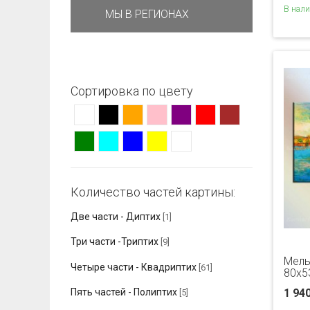
В нал
МЫ В РЕГИОНАХ
Сортировка по цвету
Количество частей картины:
Две части - Диптих
[1]
Три части -Триптих
[9]
Мель
Четыре части - Квадриптих
[61]
80x5
1 94
Пять частей - Полиптих
[5]