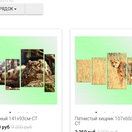
вать по:
РЯДОК
ный 141х93см-CT
Пятнистый хищник 107х60
CT
0 руб
9 200 руб