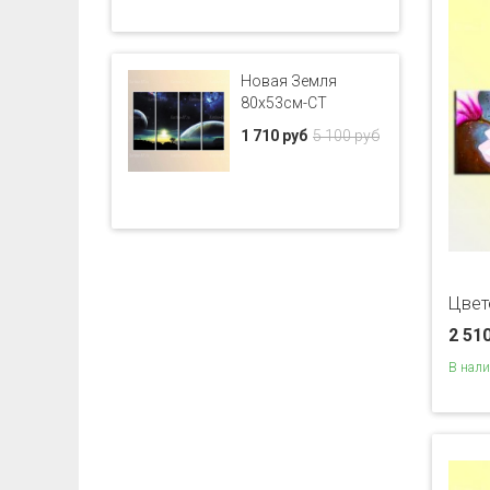
Новая Земля
80x53см-CT
1 710 руб
5 100 руб
Цвет
2 51
В нал