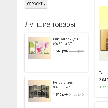
СБРОСИТЬ
Лучшие товары
Мягкая орхидея
80x53см-CT
1 640 руб
4 900 руб
Бела
2 04
Ретро стиль
В нал
90x60см-CT
1 810 руб
5 400 руб