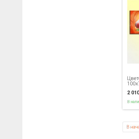
Цвет
100х
2 01
В нал
В нач