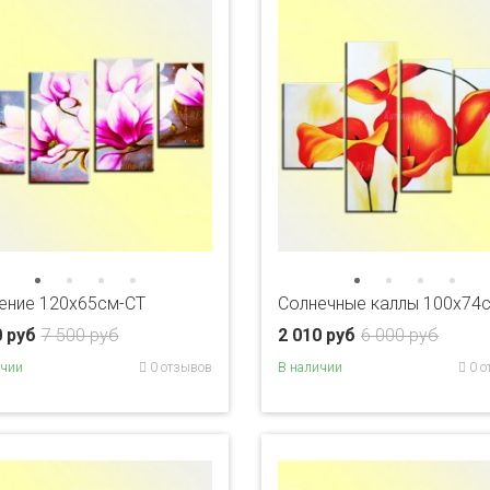
ение 120х65см-CT
Солнечные каллы 100х74
0 руб
7 500 руб
2 010 руб
6 000 руб
ичии
0 отзывов
В наличии
0 о