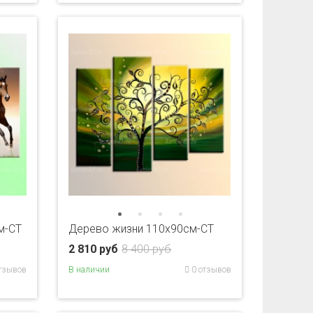
м-CT
Дерево жизни 110х90см-CT
2 810 руб
8 400 руб
тзывов
В наличии
0 отзывов