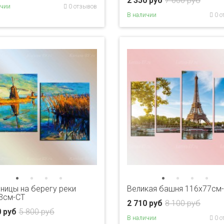
2 350 руб
7 000 руб
ичии
0 отзывов
В наличии
0 о
ницы на берегу реки
Великая башня 116х77см
3см-CT
2 710 руб
8 100 руб
0 руб
5 800 руб
В наличии
0 о