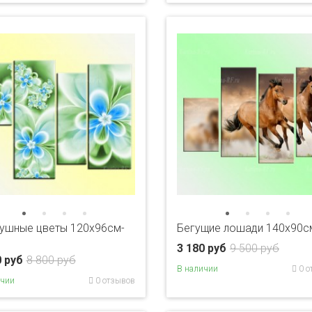
ушные цветы 120х96см-
Бегущие лошади 140х90с
3 180 руб
9 500 руб
0 руб
8 800 руб
В наличии
0 о
ичии
0 отзывов