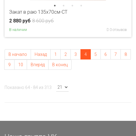
Закат в раю 135х70см-CT
2 880 руб
8 600 руб
В наличии
0 отзывов
В начало
Назад
1
2
3
4
5
6
7
8
9
10
Вперёд
В конец
Показано 64 - 84 из 313