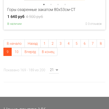
Горы озаренные закатом 80x53см-CT
1 640 руб
4 900 руб
В наличии
0 отзывов
В начало
Назад
1
2
3
4
5
6
7
8
9
10
Вперёд
В конец
Показано 169 - 189 из 200