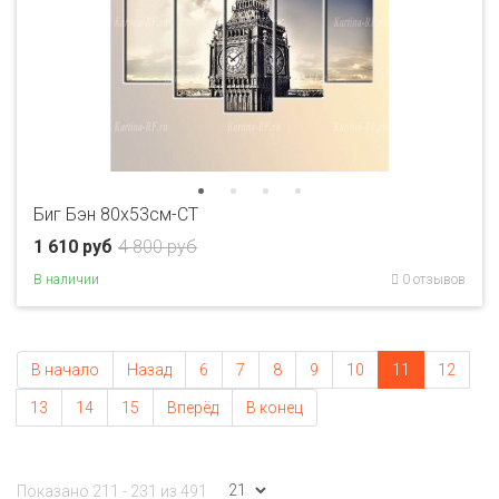
Биг Бэн 80x53см-CT
1 610 руб
4 800 руб
В наличии
0 отзывов
В начало
Назад
6
7
8
9
10
11
12
13
14
15
Вперёд
В конец
Показано 211 - 231 из 491