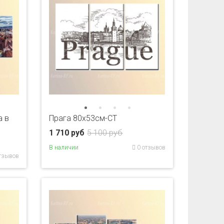
а в
Прага 80x53см-CT
1 710 руб
5 100 руб
В наличии
0 отзывов
тзывов