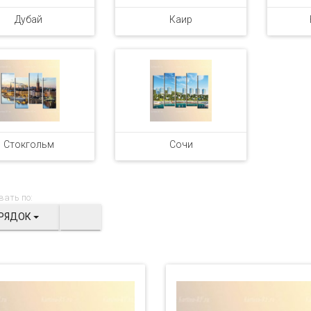
Дубай
Каир
Стокгольм
Сочи
вать по:
РЯДОК