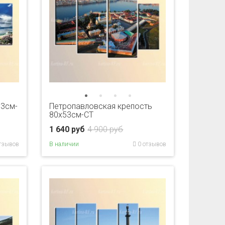
53см-
Петропавловская крепость
80x53см-CT
1 640 руб
4 900 руб
тзывов
В наличии
0 отзывов