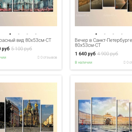
расный вид 80x53см-CT
Вечер в Санкт-Петербург
80x53см-CT
0 руб
5 100 руб
1 640 руб
4 900 руб
ичии
0 отзывов
В наличии
0 о