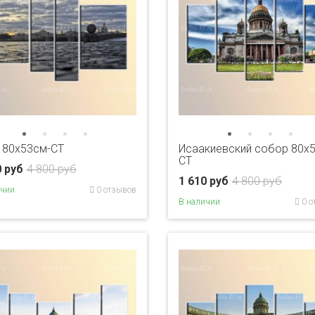
 80x53см-CT
Исаакиевский собор 80x
CT
0 руб
4 800 руб
1 610 руб
4 800 руб
ичии
0 отзывов
В наличии
0 о