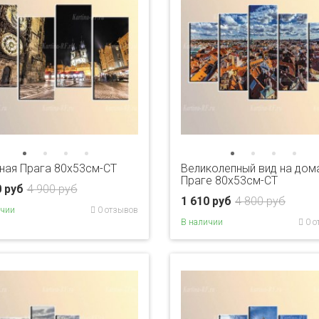
ная Прага 80x53см-CT
Великолепный вид на дом
Праге 80x53см-CT
0 руб
4 900 руб
1 610 руб
4 800 руб
ичии
0 отзывов
В наличии
0 о