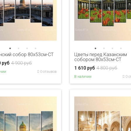
нский собор 80x53см-CT
Цветы перед Казанским
собором 80x53см-CT
0 руб
4 900 руб
1 610 руб
4 800 руб
ичии
0 отзывов
В наличии
0 о