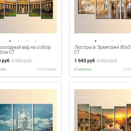
осходный вид на собор
Люстры в Эрмитаже 80x5
3см-CT
CT
0 руб
4 900 руб
1 640 руб
4 900 руб
ичии
0 отзывов
В наличии
0 о