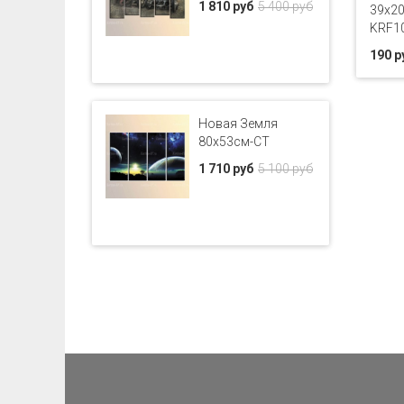
1 810 руб
5 400 руб
39х20
KRF1
190 р
Новая Земля
80x53см-CT
1 710 руб
5 100 руб