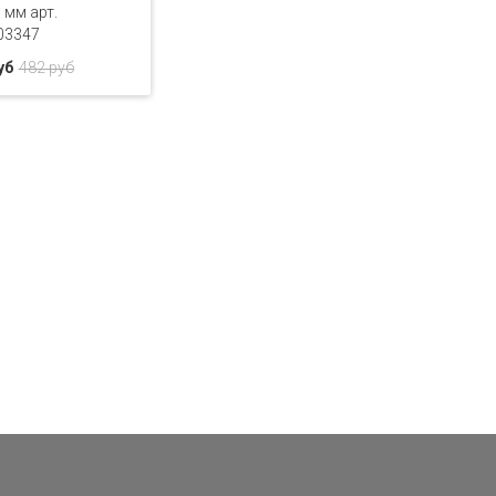
 мм арт.
03347
уб
482 руб