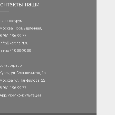
онтакты наши
фис и шоурум:
. Москва, Промышленная, 11
8-961-196-99-77
info@kartina-rf.ru
пн-вс / 10:00-20:00
----------------------------
роизводство:
 Курск, ул. Большевиков, 1а
 Москва, ул. Панфилова, 22
8-961-196-99-77
App/Viber консультации