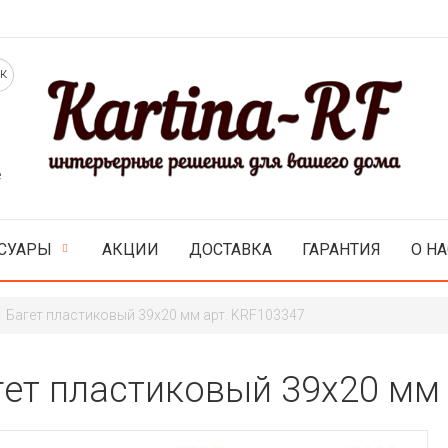
е
СУАРЫ
АКЦИИ
ДОСТАВКА
ГАРАНТИЯ
О НА
Багет пластиковый 39х20 мм арт. KRF103347
гет пластиковый 39х20 мм 